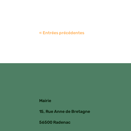
« Entrées précédentes
Mairie
15, Rue Anne de Bretagne
56500 Radenac