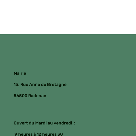
Mairie
15, Rue Anne de Bretagne
56500 Radenac
Ouvert du Mardi au vendredi :
9 heures à 12 heures 30