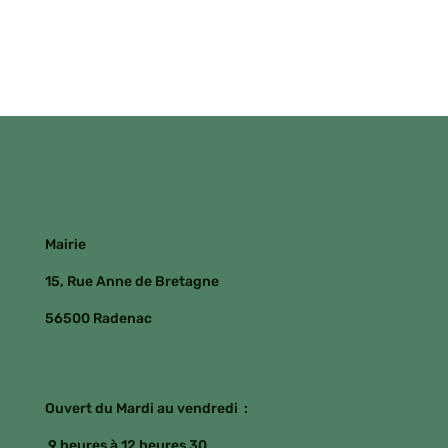
Mairie
15, Rue Anne de Bretagne
56500 Radenac
Ouvert du Mardi au vendredi :
9 heures à 12 heures 30